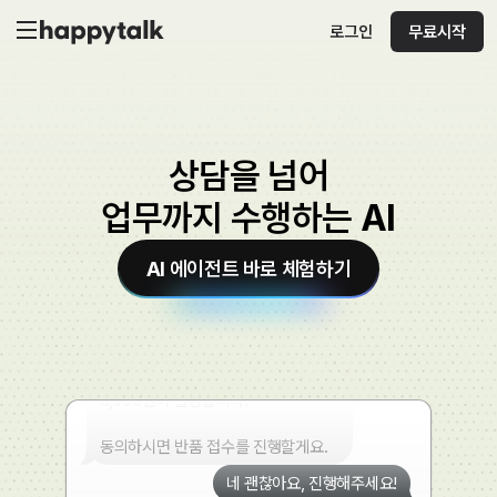
로그인
무료시작
• 상품: 후드 집업
• 배송 완료일: 3일 전
현재 반품 신청이 가능한 기간입니다.
반품 신청 부탁드려요!
상담을 넘어
반품 사유를 선택해주세요.
업무까지 수행하는 AI
① 단순 변심
② 상품 불량
AI 에이전트 바로 체험하기
③ 오배송
④ 기타
1번 단순 변심이에요~
단순 변심 반품은 왕복 배송비
6,000원이 발생합니다.
동의하시면 반품 접수를 진행할게요.
네 괜찮아요, 진행해주세요!